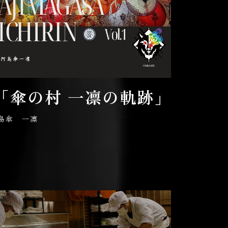
「傘の村 一凛の軌跡」
島傘 一凛