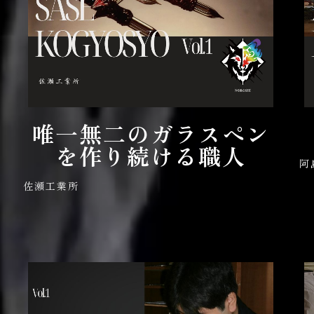
唯一無二のガラスペン
マ
を作り続ける職人
阿
佐瀬工業所