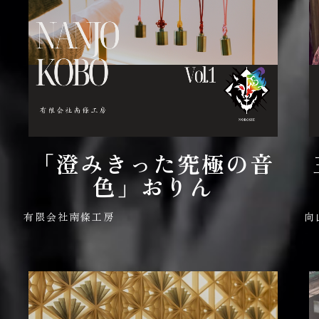
「澄みきった究極の音
色」おりん
有限会社南條工房
向