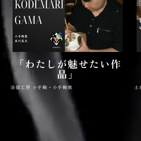
「わたしが魅せたい作
品」
洛描工房 小手鞠・小手鞠窯
土