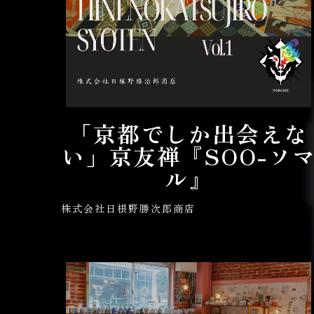
「京都でしか出会えな
い」京友禅『SOO-ソ
ル』
株式会社日根野勝次郎商店