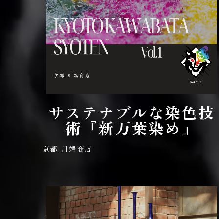
サステナブルな染色技
術『新万葉染め』
京都 川端商店