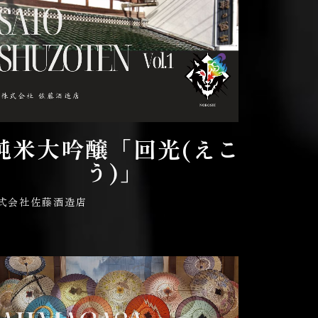
純米大吟醸「回光(えこ
う)」
式会社佐藤酒造店