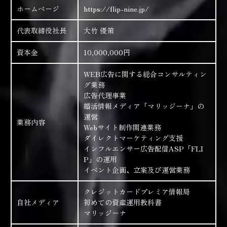
ホームページ
https://flip-nine.jp/
代表取締役社長
大竹 優策
資本金
10,000,000円
WEB広告に関する総合コンサルティン
グ業務
広告代理事業
婚活情報メディア「マリッジーナ」の
運営
業務内容
Webサイト制作関連業務
ダイレクトマーケティング支援
インフルエンサー広告配信ASP「FLI
P」の運用
イベント企画、立案及び運営業務
クレジットカードプレミア情報局
自社メディア
初めての資産運用教科書
マリッジーナ