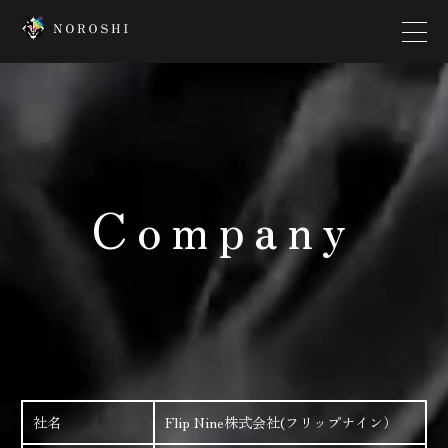
Top
Creator
Company
Interview
News
Contact
Company
Platform
社名
Flip Nine株式会社(フリップナイン）