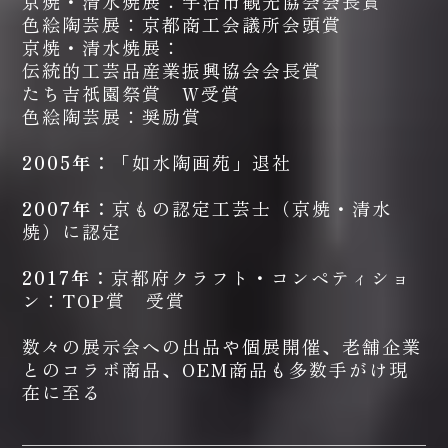
京焼・清水焼展：宇治市観光協会会長賞
色絵陶芸展：京都商工会議所会頭賞
京焼・清水焼展：
伝統的工芸品産業振興協会会長賞
たち吉祇園祭賞 W受賞
色絵陶芸展：奨励賞
2005年：
「如水陶画苑」退社
2007年：
京もの認定工芸士（京焼・清水
焼）に認定
2017年：
京都府クラフト・コンペティショ
ン：TOP賞 受賞
数々の展示会への出品や個展開催、老舗企業
とのコラボ商品、OEM商品も多数手がけ現
在に至る