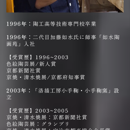
1996年：
陶工高等技術専門校卒業
1996年：
二代目加藤如水氏に師事「如水陶
画苑」入社
【受賞歴】1996~2003
色絵陶芸展/新人賞
京都新聞社賞
京焼・清水焼展/京都府知事賞
2003年：
「洛描工房小手鞠・小手鞠窯」設
立
【受賞歴】2003~2005
京焼・清水焼展：京都新聞社賞
色絵陶芸展：グランプリ