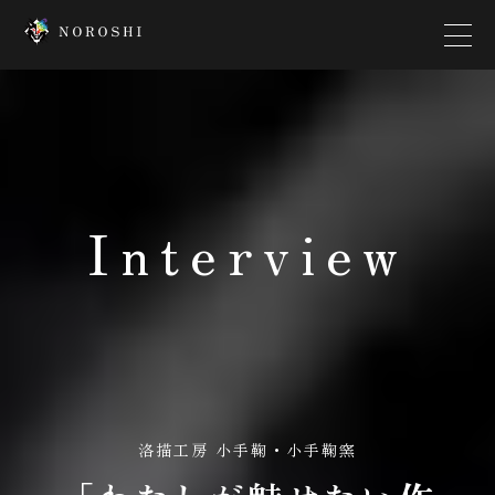
Top
Creator
Interview
Interview
News
Contact
Company
洛描工房 小手鞠・小手鞠窯
Platform