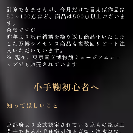
計算できませんが、今月だけで言えば作品は
50～100点ほど、商品は500点以上ございま
す。
余談ですが
昨年より試行錯誤を繰り返し商品化いたしま
した万博ライセンス商品も複数回リピート注
文いただいています。
※ 現在、東京国立博物館ミュージアムショ
ップでも販売されています
小手鞠初心者へ
知ってほしいこと
京都府より公式認定されている京もの認定工
芸士である小手鞠窯が作る京焼・清水焼は、