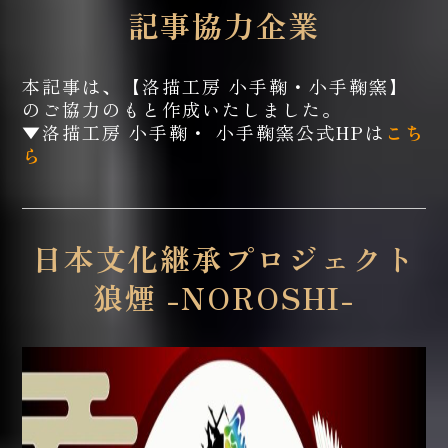
記事協力企業
本記事は、【洛描工房 小手鞠・小手鞠窯】
のご協力のもと作成いたしました。
▼洛描工房 小手鞠・ 小手鞠窯公式HPは
こち
ら
日本文化継承プロジェクト
狼煙 -NOROSHI-