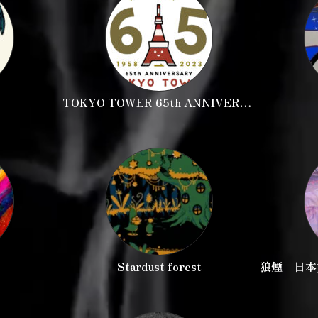
TOKYO TOWER 65th ANNIVERSA
RY
Stardust forest
狼煙 日本