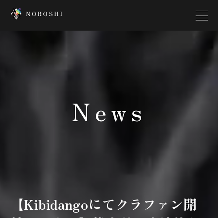
Top
Creator
News
Interview
News
Contact
Company
【Kibidangoにてクラファン開
Platform