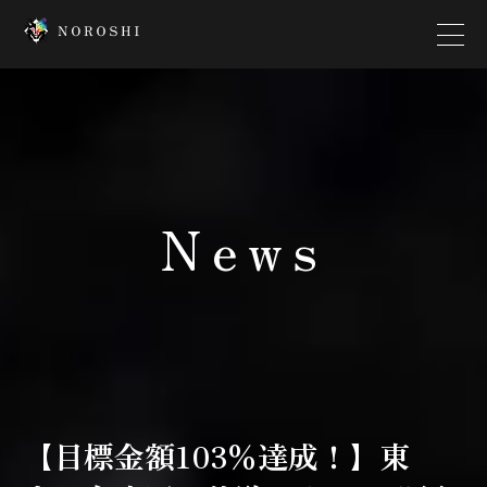
Top
Creator
News
Interview
News
Contact
Company
【目標金額103％達成！】東
Platform