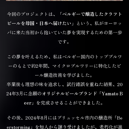
今回のプロジェクトは、「
ベルギーで醸造したクラフト
ビールを母国・日本へ届けたい
」という、
私がヨーロッ
パに来た当初から抱いていた夢を実現するための第一歩
です。
この夢を叶えるため、私はベルギー国内のトップブルワ
ーのもとで約2年間、
マイクロブルワリーに特化したビ
ール醸造技術を学びました。
卒業後も理想の味を追求し、試行錯誤を重ねた結果、
20
24年3月に念願の
オリジナルビールブランド「Yamato B
eer」
を完成させることができました。
その後、2024年8月にはブリュッセル市内の醸造所「Be
erstorming」を知人から譲り受けましたが、
老朽化が進