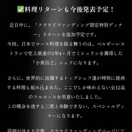
料理リターンも今後発表予定！
近日中に、「クラウドファンディング限定特別ディナ
ー」リターンを追加予定です。
今回、日本でコース料理を振る舞うのは、ベルギーレス
トランで史上最速の1年4ヶ月で
ミシュランを獲得した
「小原呂之」シェフになります。
さらに、世界的に活躍するトップシェフ達が特別に提供
する料理も組み込まれた、
ここでしか味わえない全12品
のフルコースを用意いたしました。
この機会を逃すと二度と体験できない、スペシャルディ
ナーになります。
詳細が決まり次第、クラウドファンディングページにて