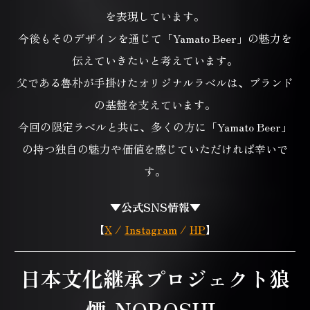
を表現しています。
今後もそのデザインを通じて「Yamato Beer」の魅力を
伝えていきたいと考えています。
父である魯朴が手掛けたオリジナルラベルは、ブランド
の基盤を支えています。
今回の限定ラベルと共に、多くの方に「Yamato Beer」
の持つ独自の魅力や価値を
感じていただければ幸いで
す。
▼公式SNS情報▼
【
X
/
Instagram
/
HP
】
日本文化継承プロジェクト狼
煙-NOROSHI-