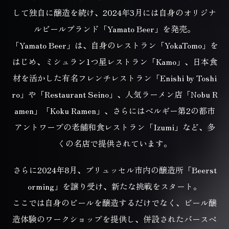
して独自に醸造を続け、
2024年3月には自身のオリジナ
ルビールブランド「Yamato Beer」を発売。
「Yamato Beer」は、自身のレストラン「YokaTomo」を
はじめ、
ミシュラン1つ星レストラン「Kamo」、日本食
材を活かした
有名フレンチレストラン「Enishi by Toshi
ro」や「Restaurant Seino」、
人気ラーメン店「Nobu R
amen」「Koku Ramen」、
さらにはベルギー第2の都市
アントワープの老舗和食レストラン「Izumi」など、
多
くの名店で提供されています。
さらに2024年8月、ブリュッセル市内の醸造所「Beerst
orming」を譲り受け、新たな挑戦をスタート。
ここでは自身のビールを醸造するだけでなく、ビール醸
造体験のワークショップを提供し、
併設されたバースペ