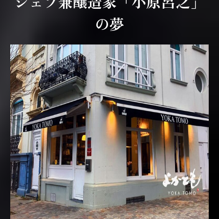
シェフ兼醸造家「小原呂之」
の夢