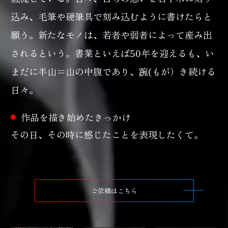
込み、毛筆や硬筆具で刻み込むように書けたらと
願う。新たなモノは、若者や弱者によって産み出
されるという。書業といえば50年を迎えるも、い
まだに半山=山の中腹であり、踠(もが）き続ける
日々。
作品を描き始めたきっかけ
その日、その時に感じたことを表現したくて。
ご依頼はこちら