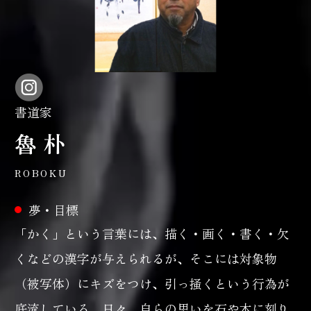
書道家
魯 朴
ROBOKU
夢・目標
「かく」という言葉には、描く・画く・書く・欠
くなどの漢字が与えられるが、そこには対象物
（被写体）にキズをつけ、引っ掻くという行為が
底流している。日々、自らの思いを石や木に刻り