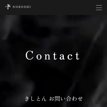
Top
Creator
Contact
Interview
News
Contact
Company
きしとん お問い合わせ
Platform