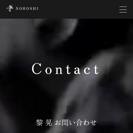
Top
Creator
Contact
Interview
News
Contact
Company
黎 晃 お問い合わせ
Platform