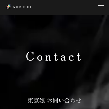
Top
Creator
Contact
Interview
News
Contact
Company
東京娘 お問い合わせ
Platform