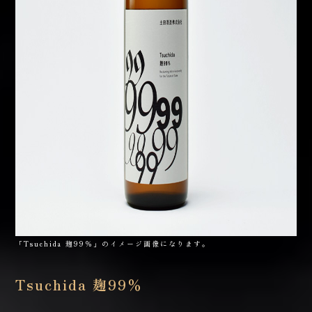
「Tsuchida 麹99％」のイメージ画像になります。
Tsuchida 麹99％