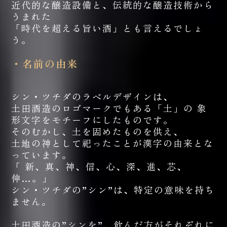
近代的な醸造設備と、伝統的な醸造技術から
うまれた
「時代を超える旨い酒」とも言えるでしょ
う。
・名前の由来
シン・ツチダのラベルデザインは、
土田酒造のロゴマークでもある「土」の 象
形文字をモチーフにしたものです。
そのむかし、土を固めたものを供え、
土地の神として祀ったことが漢字の由来とな
っています。
「 新、真、神、信、心、深、進、芯、
伸…。」
シン・ツチダの”シン”は、特定の意味を持ち
ません。
土田酒造の”シンを”、飲んだ方がそれぞれに