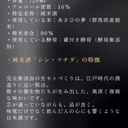
・容量：720ml
・アルコール度数：16%
・特定名称：純米酒
・使用している米：あさひの夢（群馬県産飯
米）
・精米歩合：90%
・使用している酵母：蔵付き酵母（酵母無添
加）
・純米酒「シン・ツチダ」の特徴
完全無添加の生モトづくりは、江戸時代の酒
造りに近い製法。
数々の微生物たちが生み出した、奥深く複雑
な味わいです。
芯が通っていながらも、品が良く、
味覚だけでなく飲んだ人の心にも響くような
日本酒です。