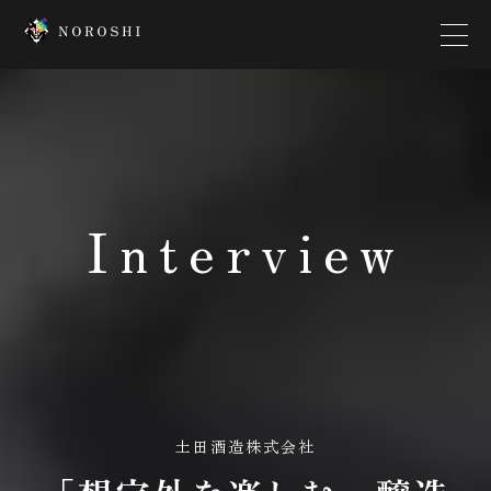
Top
Creator
Interview
Interview
News
Contact
Company
土田酒造株式会社
Platform