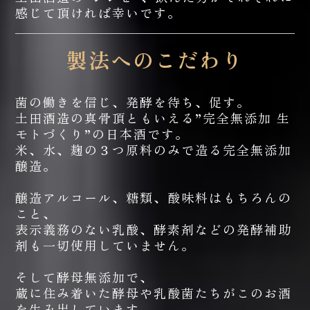
感じて頂ければ幸いです。
製法へのこだわり
菌の働きを信じ、発酵を待ち、促す。
土田酒造の真骨頂ともいえる”完全無添加 生
モトづくり”の日本酒です。
米、水、麹の３つ原料のみで造る完全無添加
醸造。
醸造アルコール、糖類、酸味料はもちろんの
こと、
表示義務のない乳酸、酵素剤などの発酵補助
剤も一切使用していません。
そして酵母無添加で、
蔵に住み着いた酵母や乳酸菌たちがこのお酒
を生み出しています。