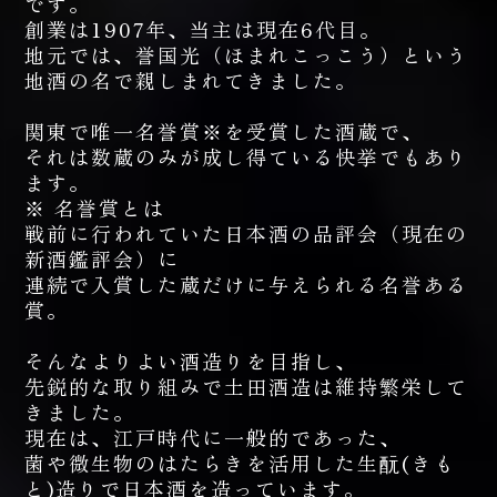
です。
創業は1907年、当主は現在6代目。
地元では、誉国光（ほまれこっこう）という
地酒の名で親しまれてきました。
関東で唯一名誉賞※を受賞した酒蔵で、
それは数蔵のみが成し得ている快挙でもあり
ます。
※ 名誉賞とは
戦前に行われていた日本酒の品評会（現在の
新酒鑑評会）に
連続で入賞した蔵だけに与えられる名誉ある
賞。
そんなよりよい酒造りを目指し、
先鋭的な取り組みで土田酒造は維持繁栄して
きました。
現在は、江戸時代に一般的であった、
菌や微生物のはたらきを活用した生酛(きも
と)造りで日本酒を造っています。